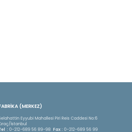
FABRİKA (MERKEZ)
Selahattin Eyyubi Mahallesi Piri Reis Caddesi No:6
Kıraç/İstanbul
Tel :
0-212-689 56 89-98
Fax :
0-212-689 56 99