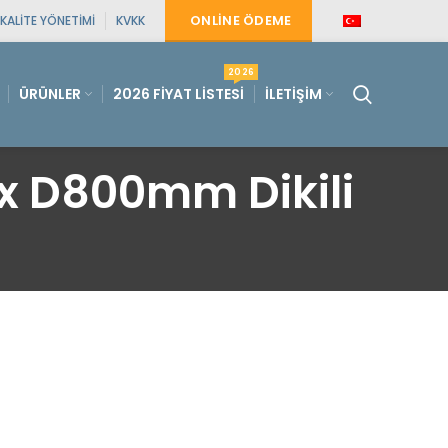
ONLINE ÖDEME
KALITE YÖNETIMI
KVKK
2026
ÜRÜNLER
2026 FIYAT LISTESI
İLETIŞIM
 D800mm Dikili