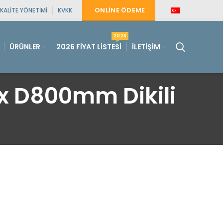
ONLINE ÖDEME
KALITE YÖNETIMI
KVKK
2026
ÜRÜNLER
2026 FIYAT LISTESI
İLETIŞIM
 D800mm Dikili