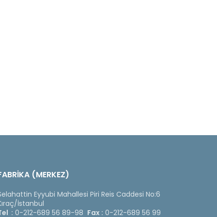
FABRİKA (MERKEZ)
Selahattin Eyyubi Mahallesi Piri Reis Caddesi No:6
Kıraç/İstanbul
Tel :
0-212-689 56 89-98
Fax :
0-212-689 56 99