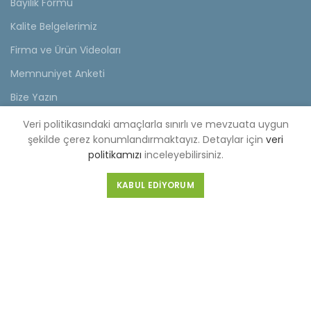
Bayilik Formu
Kalite Belgelerimiz
Firma ve Ürün Videoları
Memnuniyet Anketi
Bize Yazın
Veri politikasındaki amaçlarla sınırlı ve mevzuata uygun
KVKK
şekilde çerez konumlandırmaktayız. Detaylar için
veri
politikamızı
inceleyebilirsiniz.
KVKK Aydınlatma Metni
Müşteri Aydınlatma Metni
KABUL EDIYORUM
Tedarikçi Aydınlatma Metni
KDKKS Aydınlatma Metni
Kişisel Veri Başvuru Formu
FABRİKA (MERKEZ)