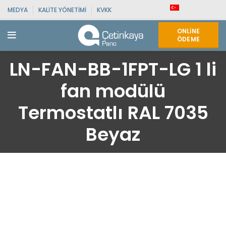
MEDYA
KALITE YÖNETIMI
KVKK
ONLINE
ÖDEME
LN-FAN-BB-1FPT-LG 1 li
fan modülü
Termostatlı RAL 7035
Beyaz