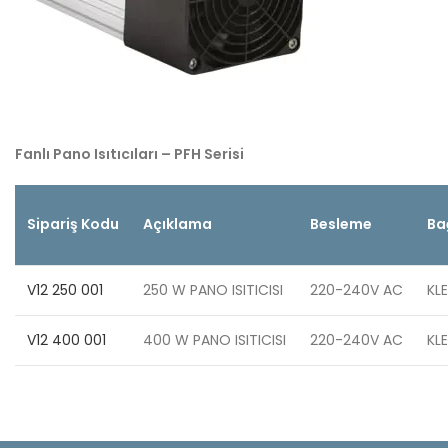
Fanlı Pano Isıtıcıları – PFH Serisi
Sipariş Kodu
Açıklama
Besleme
Ba
V12 250 001
250 W PANO ISITICISI
220-240V AC
KL
V12 400 001
400 W PANO ISITICISI
220-240V AC
KL