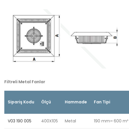
Filtreli Metal Fanlar
Sipariş Kodu
Ölçü
Hammade
Fan Tipi
V03 190 005
400X105
Metal
190 mm
–
600 m³