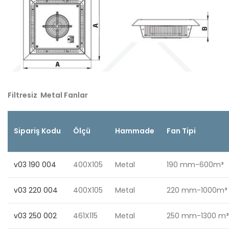
Filtresiz Metal Fanlar
Sipariş Kodu
Ölçü
Hammade
Fan Tipi
v03 190 004
400X105
Metal
190 mm-600m
³
v03 220 004
400X105
Metal
220 mm-1000m
³
v03 250 002
461X115
Metal
250 mm-1300 m
³