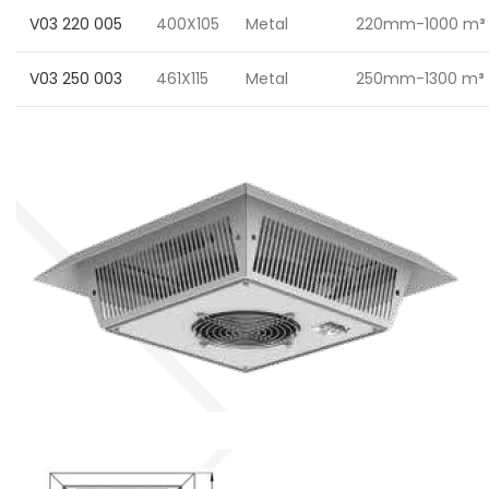
V03 220 005
400X105
Metal
220mm-1000 m
³
V03 250 003
461X115
Metal
250mm-1300 m
³