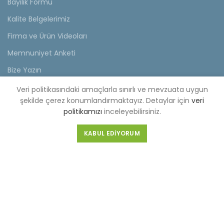
Bayilik Formu
Kalite Belgelerimiz
Firma ve Ürün Videoları
Memnuniyet Anketi
Bize Yazın
Veri politikasındaki amaçlarla sınırlı ve mevzuata uygun
KVKK
şekilde çerez konumlandırmaktayız. Detaylar için
veri
politikamızı
inceleyebilirsiniz.
KVKK Aydınlatma Metni
Müşteri Aydınlatma Metni
KABUL EDIYORUM
Tedarikçi Aydınlatma Metni
KDKKS Aydınlatma Metni
Kişisel Veri Başvuru Formu
FABRİKA (MERKEZ)