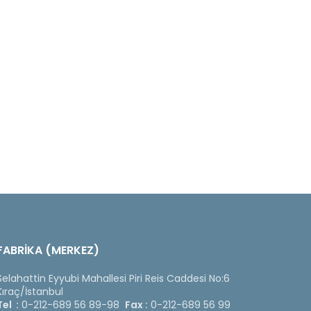
FABRİKA (MERKEZ)
Selahattin Eyyubi Mahallesi Piri Reis Caddesi No:6
Kıraç/İstanbul
Tel :
0-212-689 56 89-98
Fax :
0-212-689 56 99