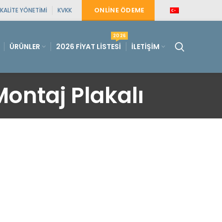
ONLINE ÖDEME
KALITE YÖNETIMI
KVKK
2026
ÜRÜNLER
2026 FIYAT LISTESI
İLETIŞIM
ontaj Plakalı