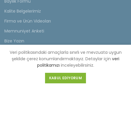
Bayilik Formu
Kalite Belgelerimiz
Firma ve Ürün Videoları
Memnuniyet Anketi
Bize Yazın
Veri politikasındaki amaçlarla sınırlı ve mevzuata uygun
KVKK
şekilde çerez konumlandırmaktayız. Detaylar için
veri
politikamızı
inceleyebilirsiniz.
KVKK Aydınlatma Metni
Müşteri Aydınlatma Metni
KABUL EDIYORUM
Tedarikçi Aydınlatma Metni
KDKKS Aydınlatma Metni
Kişisel Veri Başvuru Formu
FABRİKA (MERKEZ)