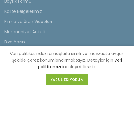
Bayilik Formu
Kalite Belgelerimiz
Firma ve Ürün Videoları
Memnuniyet Anketi
Bize Yazın
Veri politikasındaki amaçlarla sınırlı ve mevzuata uygun
KVKK
şekilde çerez konumlandırmaktayız. Detaylar için
veri
politikamızı
inceleyebilirsiniz.
KVKK Aydınlatma Metni
Müşteri Aydınlatma Metni
KABUL EDIYORUM
Tedarikçi Aydınlatma Metni
KDKKS Aydınlatma Metni
Kişisel Veri Başvuru Formu
FABRİKA (MERKEZ)