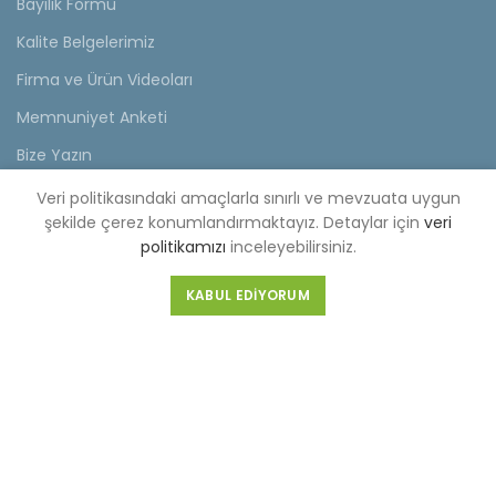
Bayilik Formu
Kalite Belgelerimiz
Firma ve Ürün Videoları
Memnuniyet Anketi
Bize Yazın
Veri politikasındaki amaçlarla sınırlı ve mevzuata uygun
KVKK
şekilde çerez konumlandırmaktayız. Detaylar için
veri
politikamızı
inceleyebilirsiniz.
KVKK Aydınlatma Metni
Müşteri Aydınlatma Metni
KABUL EDIYORUM
Tedarikçi Aydınlatma Metni
KDKKS Aydınlatma Metni
Kişisel Veri Başvuru Formu
FABRİKA (MERKEZ)