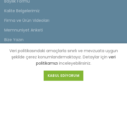
Bayilik Formu
Kalite Belgelerimiz
Firma ve Ürün Videoları
Memnuniyet Anketi
Bize Yazın
Veri politikasındaki amaçlarla sınırlı ve mevzuata uygun
KVKK
şekilde çerez konumlandırmaktayız. Detaylar için
veri
politikamızı
inceleyebilirsiniz.
KVKK Aydınlatma Metni
Müşteri Aydınlatma Metni
KABUL EDIYORUM
Tedarikçi Aydınlatma Metni
KDKKS Aydınlatma Metni
Kişisel Veri Başvuru Formu
FABRİKA (MERKEZ)