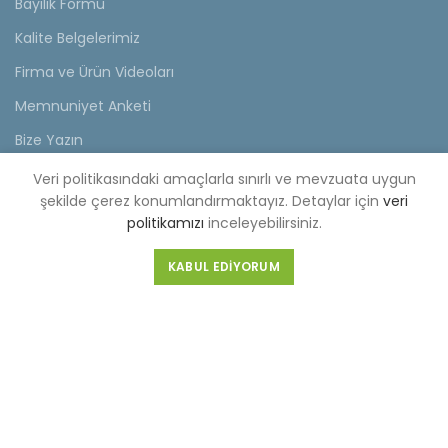
Bayilik Formu
Kalite Belgelerimiz
Firma ve Ürün Videoları
Memnuniyet Anketi
Bize Yazın
Veri politikasındaki amaçlarla sınırlı ve mevzuata uygun
KVKK
şekilde çerez konumlandırmaktayız. Detaylar için
veri
politikamızı
inceleyebilirsiniz.
KVKK Aydınlatma Metni
Müşteri Aydınlatma Metni
KABUL EDIYORUM
Tedarikçi Aydınlatma Metni
KDKKS Aydınlatma Metni
Kişisel Veri Başvuru Formu
FABRİKA (MERKEZ)