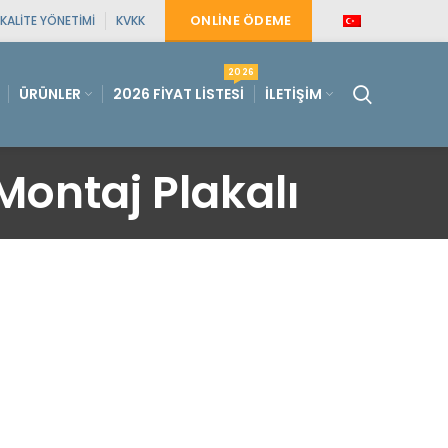
ONLINE ÖDEME
KALITE YÖNETIMI
KVKK
2026
ÜRÜNLER
2026 FIYAT LISTESI
İLETIŞIM
ontaj Plakalı