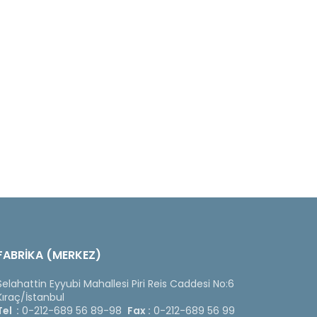
FABRİKA (MERKEZ)
Selahattin Eyyubi Mahallesi Piri Reis Caddesi No:6
Kıraç/İstanbul
Tel :
0-212-689 56 89-98
Fax :
0-212-689 56 99