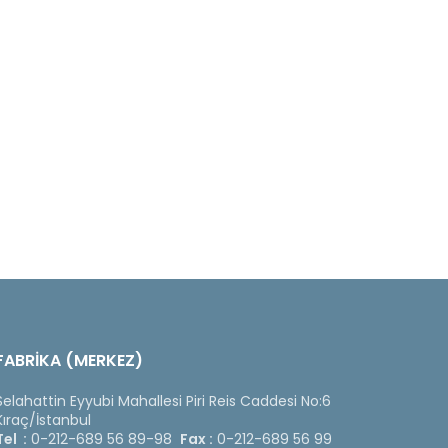
FABRİKA (MERKEZ)
Selahattin Eyyubi Mahallesi Piri Reis Caddesi No:6
Kıraç/İstanbul
Tel :
0-212-689 56 89-98
Fax :
0-212-689 56 99