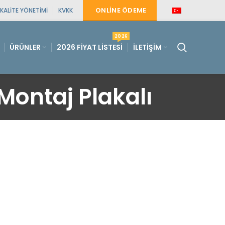
ONLINE ÖDEME
KALITE YÖNETIMI
KVKK
2026
ÜRÜNLER
2026 FIYAT LISTESI
İLETIŞIM
ontaj Plakalı