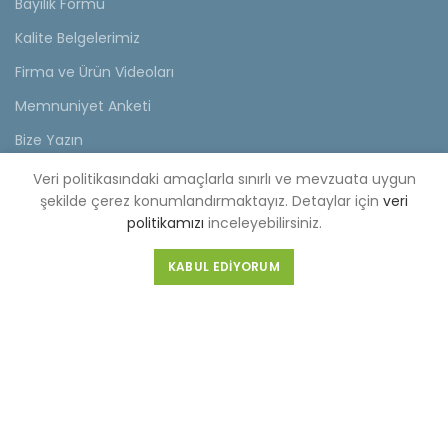
Bayilik Formu
Kalite Belgelerimiz
Firma ve Ürün Videoları
Memnuniyet Anketi
Bize Yazın
Veri politikasındaki amaçlarla sınırlı ve mevzuata uygun
KVKK
şekilde çerez konumlandırmaktayız. Detaylar için
veri
politikamızı
inceleyebilirsiniz.
KVKK Aydınlatma Metni
Müşteri Aydınlatma Metni
KABUL EDIYORUM
Tedarikçi Aydınlatma Metni
KDKKS Aydınlatma Metni
Kişisel Veri Başvuru Formu
FABRİKA (MERKEZ)