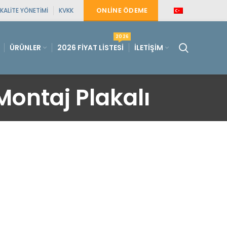
ONLINE ÖDEME
KALITE YÖNETIMI
KVKK
2026
ÜRÜNLER
2026 FIYAT LISTESI
İLETIŞIM
ontaj Plakalı