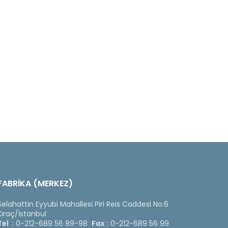
FABRİKA (MERKEZ)
Selahattin Eyyubi Mahallesi Piri Reis Caddesi No:6
Kıraç/İstanbul
Tel :
0-212-689 56 89-98
Fax :
0-212-689 56 99