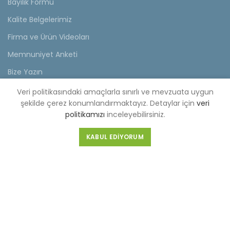
Bayilik Formu
Kalite Belgelerimiz
Firma ve Ürün Videoları
Memnuniyet Anketi
Bize Yazın
Veri politikasındaki amaçlarla sınırlı ve mevzuata uygun
KVKK
şekilde çerez konumlandırmaktayız. Detaylar için
veri
politikamızı
inceleyebilirsiniz.
KVKK Aydınlatma Metni
Müşteri Aydınlatma Metni
KABUL EDIYORUM
Tedarikçi Aydınlatma Metni
KDKKS Aydınlatma Metni
Kişisel Veri Başvuru Formu
FABRİKA (MERKEZ)