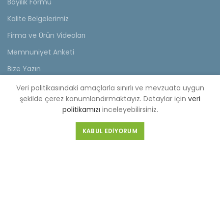
Bayilik Formu
Kalite Belgelerimiz
Firma ve Ürün Videoları
Memnuniyet Anketi
Bize Yazın
Veri politikasındaki amaçlarla sınırlı ve mevzuata uygun
KVKK
şekilde çerez konumlandırmaktayız. Detaylar için
veri
politikamızı
inceleyebilirsiniz.
KVKK Aydınlatma Metni
Müşteri Aydınlatma Metni
KABUL EDIYORUM
Tedarikçi Aydınlatma Metni
KDKKS Aydınlatma Metni
Kişisel Veri Başvuru Formu
FABRİKA (MERKEZ)