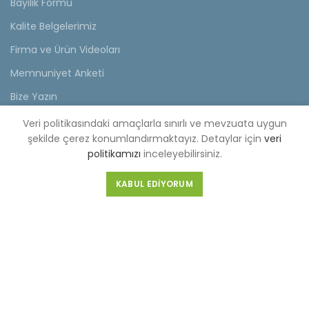
Bayilik Formu
Kalite Belgelerimiz
Firma ve Ürün Videoları
Memnuniyet Anketi
Bize Yazın
Veri politikasındaki amaçlarla sınırlı ve mevzuata uygun
KVKK
şekilde çerez konumlandırmaktayız. Detaylar için
veri
politikamızı
inceleyebilirsiniz.
KVKK Aydınlatma Metni
Müşteri Aydınlatma Metni
KABUL EDIYORUM
Tedarikçi Aydınlatma Metni
KDKKS Aydınlatma Metni
Kişisel Veri Başvuru Formu
FABRİKA (MERKEZ)