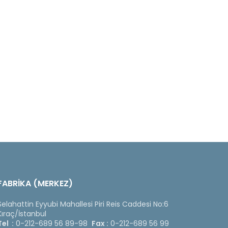
FABRİKA (MERKEZ)
Selahattin Eyyubi Mahallesi Piri Reis Caddesi No:6
Kıraç/İstanbul
Tel :
0-212-689 56 89-98
Fax :
0-212-689 56 99