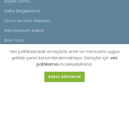
Bayilik Formu
Kalite Belgelerimiz
Firma ve Ürün Videoları
Memnuniyet Anketi
Bize Yazın
Veri politikasındaki amaçlarla sınırlı ve mevzuata uygun
KVKK
şekilde çerez konumlandırmaktayız. Detaylar için
veri
politikamızı
inceleyebilirsiniz.
KVKK Aydınlatma Metni
Müşteri Aydınlatma Metni
KABUL EDIYORUM
Tedarikçi Aydınlatma Metni
KDKKS Aydınlatma Metni
Kişisel Veri Başvuru Formu
FABRİKA (MERKEZ)