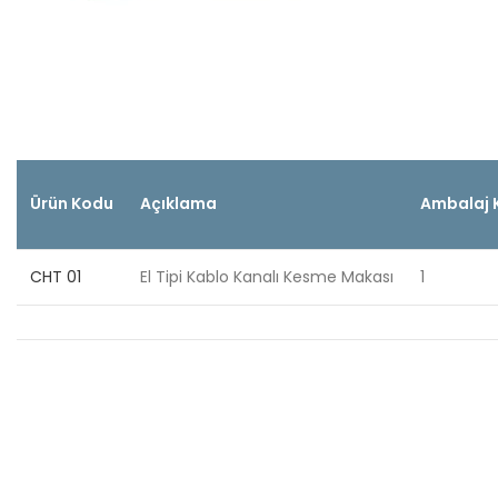
Ürün Kodu
Açıklama
Ambalaj 
CHT
01
El Tipi Kablo Kanalı Kesme Makası
1