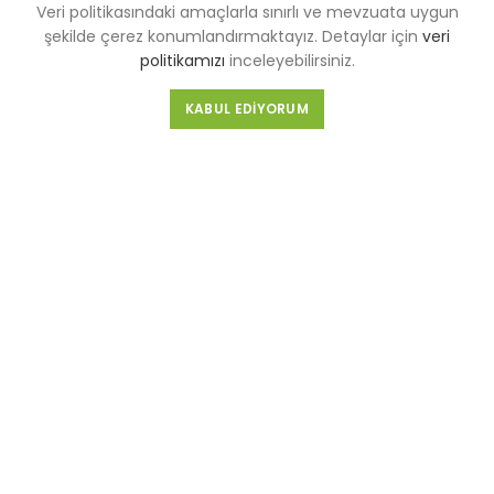
Veri politikasındaki amaçlarla sınırlı ve mevzuata uygun
KDKKS Aydınlatma Metni
şekilde çerez konumlandırmaktayız. Detaylar için
veri
politikamızı
inceleyebilirsiniz.
Kişisel Veri Başvuru Formu
KABUL EDIYORUM
FABRİKA (MERKEZ)
Selahattin Eyyubi Mahallesi Piri Reis Caddesi No:6 Kıraç/
İstanbul
Tel :
0-212-689 56 89-98
Fax :
0-212-689 56 99