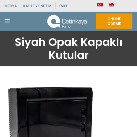
MEDYA
KALITE YÖNETIMI
KVKK
ONLINE
ÖDEME
Siyah Opak Kapaklı
Kutular