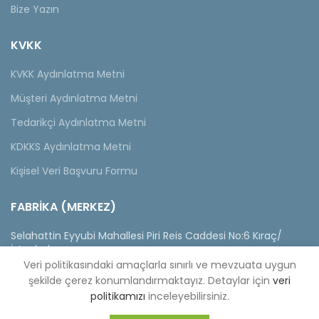
Bize Yazın
KVKK
KVKK Aydınlatma Metni
Müşteri Aydınlatma Metni
Tedarikçi Aydınlatma Metni
KDKKS Aydınlatma Metni
Kişisel Veri Başvuru Formu
FABRİKA (MERKEZ)
Selahattin Eyyubi Mahallesi Piri Reis Caddesi No:6 Kıraç/
İstanbul
Tel :
0-212-689 56 89-98
Fax :
0-212-689 56 99
Veri politikasındaki amaçlarla sınırlı ve mevzuata uygun
şekilde çerez konumlandırmaktayız. Detaylar için
veri
politikamızı
inceleyebilirsiniz.