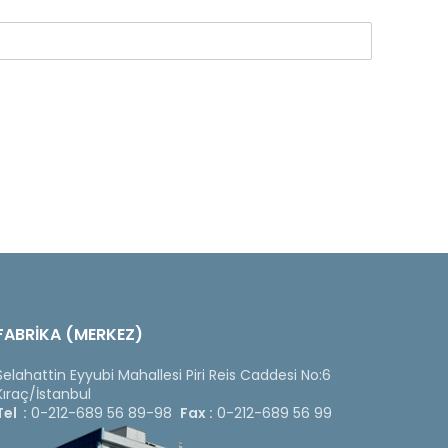
FABRİKA (MERKEZ)
Selahattin Eyyubi Mahallesi Piri Reis Caddesi No:6
Kıraç/İstanbul
Tel :
0-212-689 56 89-98
Fax :
0-212-689 56 99