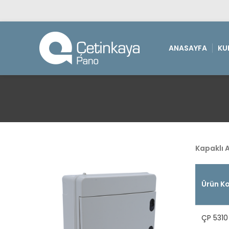
ANASAYFA
KU
Kapaklı 
Ürün K
ÇP 5310