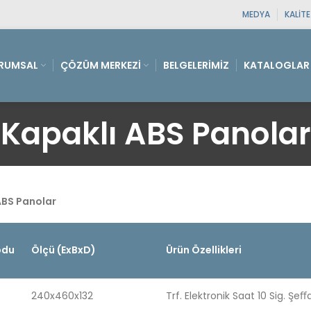
MEDYA
KALIT
RUMSAL
ÇÖZÜM MERKEZI
BELGELERIMIZ
KATALOGLAR
Kapaklı ABS Panolar
ABS Panolar
odu
Ölçü (ExBxD)
Ürün Özellikleri
240x460x132
Trf. Elektronik Saat 10 Sig. Şe