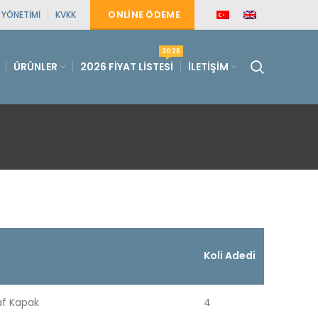
ONLINE ÖDEME
E YÖNETIMI
KVKK
2026
ÜRÜNLER
2026 FIYAT LISTESI
İLETIŞIM
Koli Adedi
ﬀaf Kapak
4