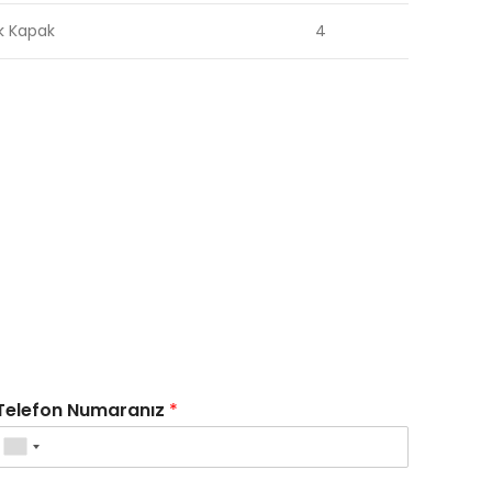
ak Kapak
4
Telefon Numaranız
*