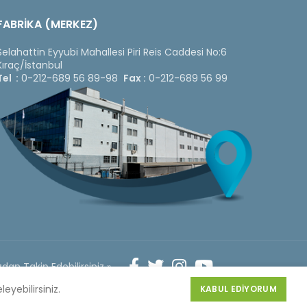
FABRİKA (MERKEZ)
Selahattin Eyyubi Mahallesi Piri Reis Caddesi No:6
Kıraç/İstanbul
Tel :
0-212-689 56 89-98
Fax :
0-212-689 56 99
dan Takip Edebilirsiniz »
Web
Design
leyebilirsiniz.
KABUL EDIYORUM
by 3F Yazılım