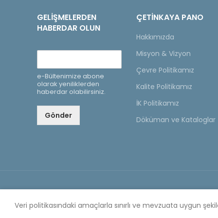
GELIŞMELERDEN
ÇETINKAYA PANO
HABERDAR OLUN
Hakkımızda
Misyon & Vizyon
Çevre Politikamız
e-Bültenimize abone
olarak yeniliklerden
Kalite Politikamız
haberdar olabilirsiniz.
İK Politikamız
Gönder
Döküman ve Kataloglar
Copyright © 2020 Çetinkaya Pano |
Çetinkaya Pano Fi
Veri politikasındaki amaçlarla sınırlı ve mevzuata uygun şek