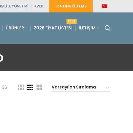
ONLINE ÖDEME
KALITE YÖNETIMI
KVKK
2026
ÜRÜNLER
2026 FIYAT LISTESI
İLETIŞIM
o
36