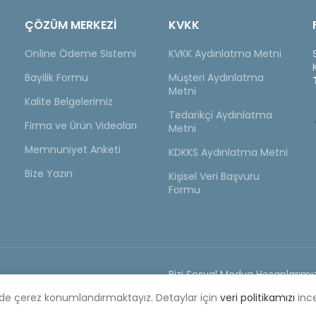
ÇÖZÜM MERKEZİ
KVKK
Online Ödeme Sistemi
KVKK Aydınlatma Metni
Bayilik Formu
Müşteri Aydınlatma
Metni
Kalite Belgelerimiz
Tedarikçi Aydınlatma
Firma ve Ürün Videoları
Metni
Memnuniyet Anketi
KDKKS Aydınlatma Metni
Bize Yazın
Kişisel Veri Başvuru
Formu
Bizi Sosyal Medya Hesaplarımız
yat Listesi
ilde çerez konumlandırmaktayız. Detaylar için
veri politikamızı
ince