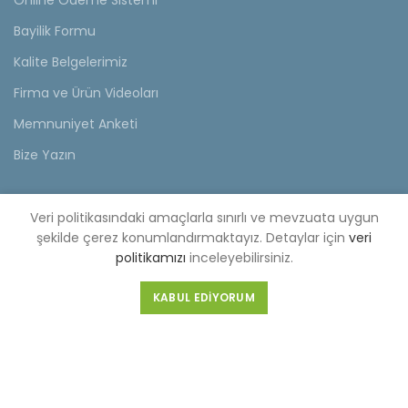
Online Ödeme Sistemi
Bayilik Formu
Kalite Belgelerimiz
Firma ve Ürün Videoları
Memnuniyet Anketi
Bize Yazın
KVKK
Veri politikasındaki amaçlarla sınırlı ve mevzuata uygun
KVKK Aydınlatma Metni
şekilde çerez konumlandırmaktayız. Detaylar için
veri
politikamızı
inceleyebilirsiniz.
Müşteri Aydınlatma Metni
KABUL EDIYORUM
Tedarikçi Aydınlatma Metni
KDKKS Aydınlatma Metni
Kişisel Veri Başvuru Formu
FABRİKA (MERKEZ)