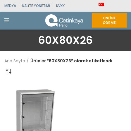
MEDYA
KALITE YÖNETIMI
KVKK
ONLINE
ÖDEME
60X80X26
Ana Sayfa
Ürünler “60X80X26” olarak etiketlendi