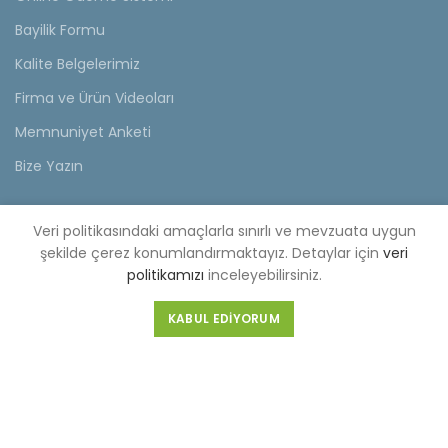
Bayilik Formu
Kalite Belgelerimiz
Firma ve Ürün Videoları
Memnuniyet Anketi
Bize Yazın
KVKK
Veri politikasındaki amaçlarla sınırlı ve mevzuata uygun
şekilde çerez konumlandırmaktayız. Detaylar için
veri
KVKK Aydınlatma Metni
politikamızı
inceleyebilirsiniz.
Müşteri Aydınlatma Metni
KABUL EDIYORUM
Tedarikçi Aydınlatma Metni
KDKKS Aydınlatma Metni
Kişisel Veri Başvuru Formu
FABRİKA (MERKEZ)