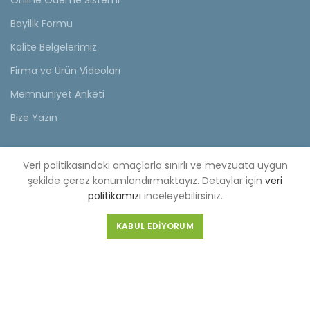
Online Ödeme Sistemi
Bayilik Formu
Kalite Belgelerimiz
Firma ve Ürün Videoları
Memnuniyet Anketi
Bize Yazın
KVKK
Veri politikasındaki amaçlarla sınırlı ve mevzuata uygun
KVKK Aydınlatma Metni
şekilde çerez konumlandırmaktayız. Detaylar için
veri
politikamızı
inceleyebilirsiniz.
Müşteri Aydınlatma Metni
KABUL EDIYORUM
Tedarikçi Aydınlatma Metni
KDKKS Aydınlatma Metni
Kişisel Veri Başvuru Formu
FABRİKA (MERKEZ)