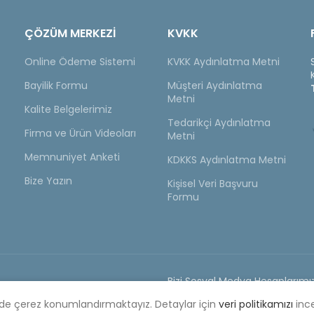
ÇÖZÜM MERKEZİ
KVKK
Online Ödeme Sistemi
KVKK Aydınlatma Metni
Bayilik Formu
Müşteri Aydınlatma
Metni
Kalite Belgelerimiz
Tedarikçi Aydınlatma
Firma ve Ürün Videoları
Metni
Memnuniyet Anketi
KDKKS Aydınlatma Metni
Bize Yazın
Kişisel Veri Başvuru
Formu
Bizi Sosyal Medya Hesaplarımız
yat Listesi
ilde çerez konumlandırmaktayız. Detaylar için
veri politikamızı
ince