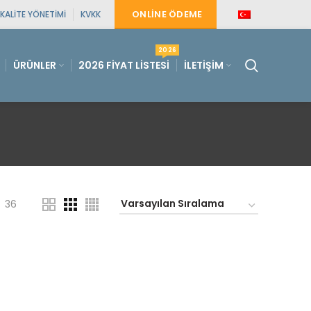
ONLINE ÖDEME
KALITE YÖNETIMI
KVKK
2026
ÜRÜNLER
2026 FIYAT LISTESI
İLETIŞIM
36