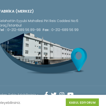
FABRİKA (MERKEZ)
Selahattin Eyyubi Mahallesi Piri Reis Caddesi No:6
Kıraç/İstanbul
Tel :
0-212-689 56 89-98
Fax :
0-212-689 56 99
dan Takip Edebilirsiniz »
Web
Design
leyebilirsiniz.
KABUL EDIYORUM
by 3F Yazılım