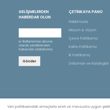
GELIŞMELERDEN
ÇETINKAYA PANO
HABERDAR OLUN
Hakkımızda
Misyon & Vizyon
Çevre Politikamız
e-Bültenimize abone
olarak yeniliklerden
Kalite Politikamız
haberdar olabilirsiniz.
İK Politikamız
Gönder
Döküman ve Kataloglar
Copyright © 2020 Çetinkaya Pano |
Çetinkaya Pano Fi
Veri politikasındaki amaçlarla sınırlı ve mevzuata uygun şek