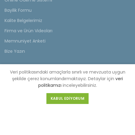
Online Ödeme Sistemi
Bayilik Formu
Kalite Belgelerimiz
Firma ve Ürün Videoları
Memnuniyet Anketi
Bize Yazın
KVKK
Veri politikasındaki amaçlarla sınırlı ve mevzuata uygun
KVKK Aydınlatma Metni
şekilde çerez konumlandırmaktayız. Detaylar için
veri
politikamızı
inceleyebilirsiniz.
Müşteri Aydınlatma Metni
KABUL EDIYORUM
Tedarikçi Aydınlatma Metni
KDKKS Aydınlatma Metni
Kişisel Veri Başvuru Formu
FABRİKA (MERKEZ)