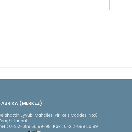
FABRİKA (MERKEZ)
Selahattin Eyyubi Mahallesi Piri Reis Caddesi No:6
Kıraç/İstanbul
Tel :
0-212-689 56 89-98
Fax :
0-212-689 56 99