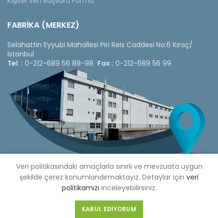
Kişisel Veri Başvuru Formu
FABRİKA (MERKEZ)
Selahattin Eyyubi Mahallesi Piri Reis Caddesi No:6 Kıraç/
İstanbul
Tel :
0-212-689 56 89-98
Fax :
0-212-689 56 99
Veri politikasındaki amaçlarla sınırlı ve mevzuata uygun
şekilde çerez konumlandırmaktayız. Detaylar için
veri
politikamızı
inceleyebilirsiniz.
Copyright © 2020 Çetinkaya Pano |
Çetinkaya Pano Fiyat
Listesi
KABUL EDIYORUM