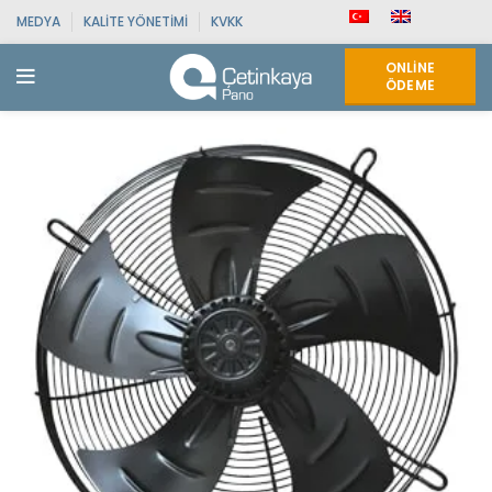
MEDYA
KALITE YÖNETIMI
KVKK
ONLINE
ÖDEME