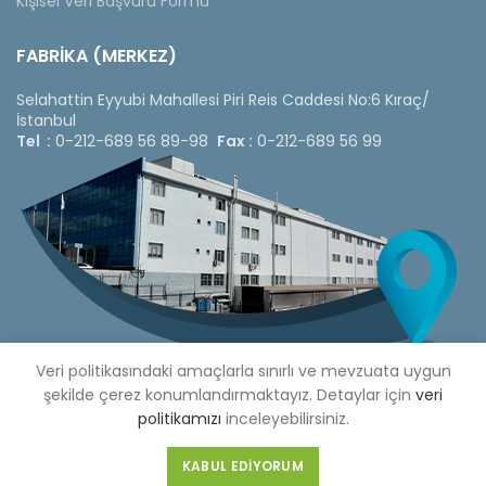
Kişisel Veri Başvuru Formu
FABRİKA (MERKEZ)
Selahattin Eyyubi Mahallesi Piri Reis Caddesi No:6 Kıraç/
İstanbul
Tel :
0-212-689 56 89-98
Fax :
0-212-689 56 99
Veri politikasındaki amaçlarla sınırlı ve mevzuata uygun
şekilde çerez konumlandırmaktayız. Detaylar için
veri
politikamızı
inceleyebilirsiniz.
Copyright © 2020 Çetinkaya Pano |
Çetinkaya Pano Fiyat
Listesi
KABUL EDIYORUM