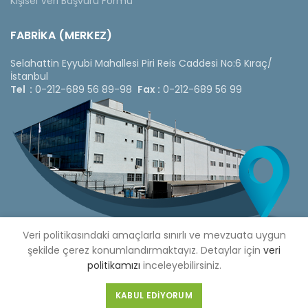
Kişisel Veri Başvuru Formu
FABRİKA (MERKEZ)
Selahattin Eyyubi Mahallesi Piri Reis Caddesi No:6 Kıraç/
İstanbul
Tel :
0-212-689 56 89-98
Fax :
0-212-689 56 99
Veri politikasındaki amaçlarla sınırlı ve mevzuata uygun
şekilde çerez konumlandırmaktayız. Detaylar için
veri
politikamızı
inceleyebilirsiniz.
Copyright © 2020 Çetinkaya Pano |
Çetinkaya Pano Fiyat
Listesi
KABUL EDIYORUM