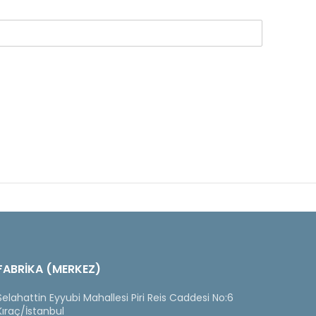
FABRİKA (MERKEZ)
Selahattin Eyyubi Mahallesi Piri Reis Caddesi No:6
Kıraç/İstanbul