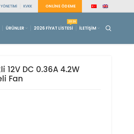
ONLINE ÖDEME
E YÖNETIMI
KVKK
2026
ÜRÜNLER
2026 FIYAT LISTESI
İLETIŞIM
li 12V DC 0.36A 4.2W
li Fan