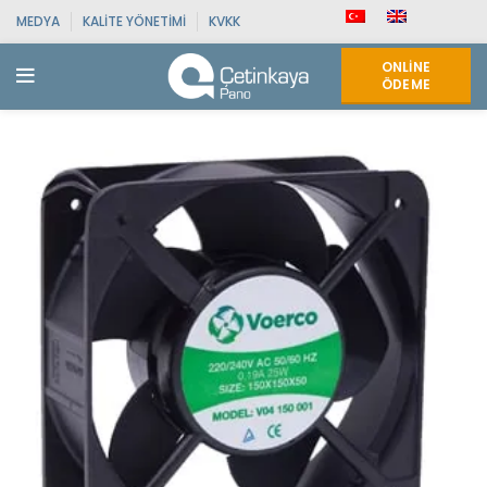
MEDYA
KALITE YÖNETIMI
KVKK
ONLINE
ÖDEME