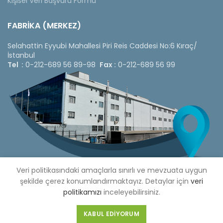
Kişisel Veri Başvuru Formu
FABRİKA (MERKEZ)
Selahattin Eyyubi Mahallesi Piri Reis Caddesi No:6 Kıraç/
İstanbul
Tel :
0-212-689 56 89-98
Fax :
0-212-689 56 99
Veri politikasındaki amaçlarla sınırlı ve mevzuata uygun
şekilde çerez konumlandırmaktayız. Detaylar için
veri
politikamızı
inceleyebilirsiniz.
Copyright © 2020 Çetinkaya Pano |
Çetinkaya Pano Fiyat
Listesi
KABUL EDIYORUM