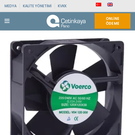
MEDYA
KALITE YÖNETIMI
KVKK
ONLINE
ÖDEME