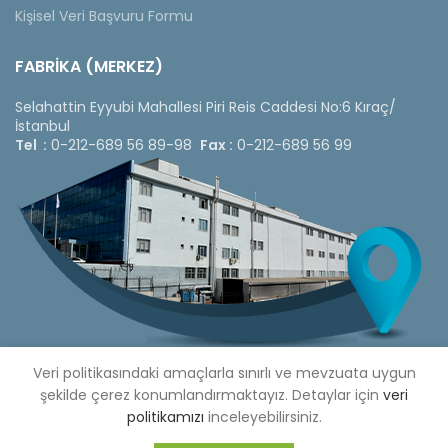
Kişisel Veri Başvuru Formu
FABRİKA (MERKEZ)
Selahattin Eyyubi Mahallesi Piri Reis Caddesi No:6 Kıraç/
İstanbul
Tel :
0-212-689 56 89-98
Fax :
0-212-689 56 99
Veri politikasındaki amaçlarla sınırlı ve mevzuata uygun
şekilde çerez konumlandırmaktayız. Detaylar için
veri
politikamızı
inceleyebilirsiniz.
Copyright © 2020 Çetinkaya Pano |
Çetinkaya Pano Fiyat
Listesi