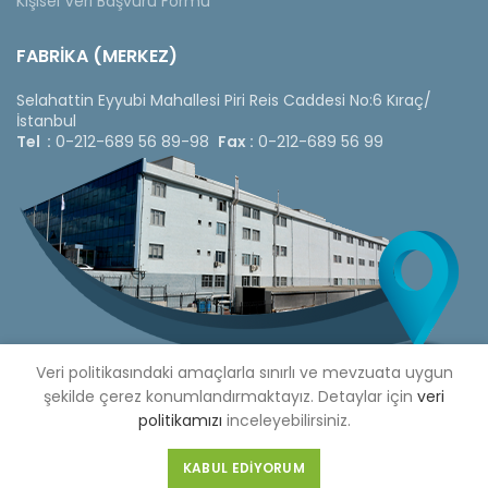
Kişisel Veri Başvuru Formu
FABRİKA (MERKEZ)
Selahattin Eyyubi Mahallesi Piri Reis Caddesi No:6 Kıraç/
İstanbul
Tel :
0-212-689 56 89-98
Fax :
0-212-689 56 99
Veri politikasındaki amaçlarla sınırlı ve mevzuata uygun
şekilde çerez konumlandırmaktayız. Detaylar için
veri
politikamızı
inceleyebilirsiniz.
Copyright © 2020 Çetinkaya Pano |
Çetinkaya Pano Fiyat
Listesi
KABUL EDIYORUM