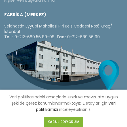
Kişisel Veri Başvuru Formu
FABRİKA (MERKEZ)
Selahattin Eyyubi Mahallesi Piri Reis Caddesi No:6 Kıraç/
İstanbul
Tel :
0-212-689 56 89-98
Fax :
0-212-689 56 99
Veri politikasındaki amaçlarla sınırlı ve mevzuata uygun
şekilde çerez konumlandırmaktayız. Detaylar için
veri
politikamızı
inceleyebilirsiniz.
Copyright © 2020 Çetinkaya Pano |
Çetinkaya Pano Fiyat
Listesi
KABUL EDIYORUM