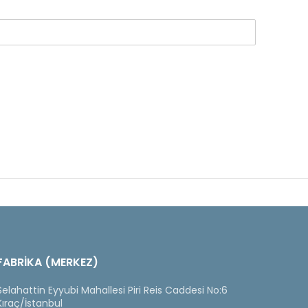
FABRİKA (MERKEZ)
Selahattin Eyyubi Mahallesi Piri Reis Caddesi No:6
Kıraç/İstanbul