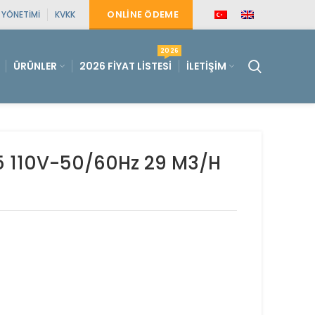
ONLINE ÖDEME
E YÖNETIMI
KVKK
2026
ÜRÜNLER
2026 FIYAT LISTESI
İLETIŞIM
25 110V-50/60Hz 29 M3/H