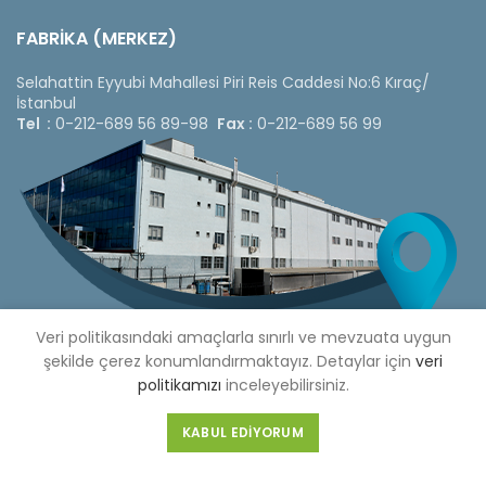
FABRİKA (MERKEZ)
Selahattin Eyyubi Mahallesi Piri Reis Caddesi No:6 Kıraç/
İstanbul
Tel :
0-212-689 56 89-98
Fax :
0-212-689 56 99
Veri politikasındaki amaçlarla sınırlı ve mevzuata uygun
şekilde çerez konumlandırmaktayız. Detaylar için
veri
politikamızı
inceleyebilirsiniz.
Copyright © 2020 Çetinkaya Pano |
Çetinkaya Pano Fiyat
KABUL EDIYORUM
Listesi