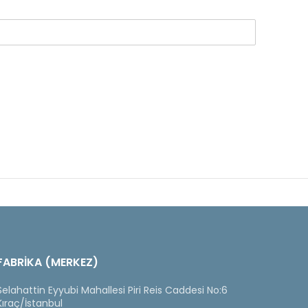
FABRİKA (MERKEZ)
Selahattin Eyyubi Mahallesi Piri Reis Caddesi No:6
Kıraç/İstanbul