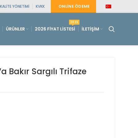
ONLINE ÖDEME
KALITE YÖNETIMI
KVKK
2026
ÜRÜNLER
2026 FIYAT LISTESI
İLETIŞIM
Bakır Sargılı Trifaze