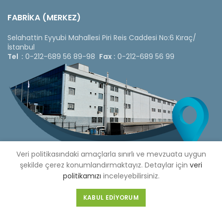
FABRİKA (MERKEZ)
Selahattin Eyyubi Mahallesi Piri Reis Caddesi No:6 Kıraç/
İstanbul
Tel :
0-212-689 56 89-98
Fax :
0-212-689 56 99
Veri politikasındaki amaçlarla sınırlı ve mevzuata uygun
şekilde çerez konumlandırmaktayız. Detaylar için
veri
politikamızı
inceleyebilirsiniz.
Copyright © 2020 Çetinkaya Pano |
Çetinkaya Pano Fiyat
KABUL EDIYORUM
Listesi