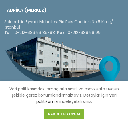
FABRİKA (MERKEZ)
Selahattin Eyyubi Mahallesi Piri Reis Caddesi No:6 Kıraç/
İstanbul
Tel :
0-212-689 56 89-98
Fax :
0-212-689 56 99
Veri politikasındaki amaçlarla sınırlı ve mevzuata uygun
şekilde çerez konumlandırmaktayız. Detaylar için
veri
politikamızı
inceleyebilirsiniz.
Copyright © 2020 Çetinkaya Pano |
Çetinkaya Pano Fiyat
KABUL EDIYORUM
Listesi