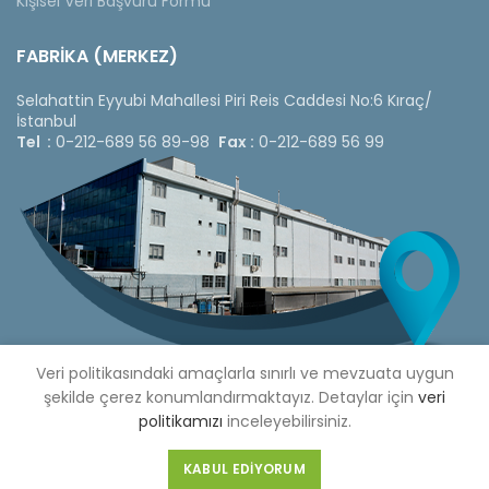
Kişisel Veri Başvuru Formu
FABRİKA (MERKEZ)
Selahattin Eyyubi Mahallesi Piri Reis Caddesi No:6 Kıraç/
İstanbul
Tel :
0-212-689 56 89-98
Fax :
0-212-689 56 99
Veri politikasındaki amaçlarla sınırlı ve mevzuata uygun
şekilde çerez konumlandırmaktayız. Detaylar için
veri
politikamızı
inceleyebilirsiniz.
Copyright © 2020 Çetinkaya Pano |
Çetinkaya Pano Fiyat
Listesi
KABUL EDIYORUM