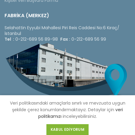
Kişisel Veri Başvuru Formu
FABRİKA (MERKEZ)
Selahattin Eyyubi Mahallesi Piri Reis Caddesi No:6 Kıraç/
İstanbul
Tel :
0-212-689 56 89-98
Fax :
0-212-689 56 99
Veri politikasındaki amaçlarla sınırlı ve mevzuata uygun
şekilde çerez konumlandırmaktayız. Detaylar için
veri
politikamızı
inceleyebilirsiniz.
Copyright © 2020 Çetinkaya Pano |
Çetinkaya Pano Fiyat
Listesi
KABUL EDIYORUM