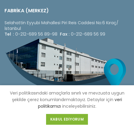
FABRİKA (MERKEZ)
Selahattin Eyyubi Mahallesi Piri Reis Caddesi No:6 Kıraç/
İstanbul
Tel :
0-212-689 56 89-98
Fax :
0-212-689 56 99
Veri politikasındaki amaçlarla sınırlı ve mevzuata uygun
şekilde çerez konumlandırmaktayız. Detaylar için
veri
politikamızı
inceleyebilirsiniz.
Copyright © 2020 Çetinkaya Pano |
Çetinkaya Pano Fiyat
KABUL EDIYORUM
Listesi