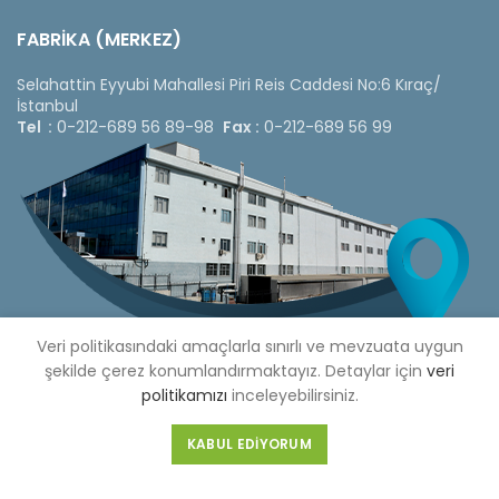
FABRİKA (MERKEZ)
Selahattin Eyyubi Mahallesi Piri Reis Caddesi No:6 Kıraç/
İstanbul
Tel :
0-212-689 56 89-98
Fax :
0-212-689 56 99
Veri politikasındaki amaçlarla sınırlı ve mevzuata uygun
şekilde çerez konumlandırmaktayız. Detaylar için
veri
politikamızı
inceleyebilirsiniz.
Copyright © 2020 Çetinkaya Pano |
Çetinkaya Pano Fiyat
KABUL EDIYORUM
Listesi