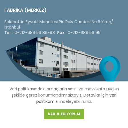
FABRİKA (MERKEZ)
Selahattin Eyyubi Mahallesi Piri Reis Caddesi No:6 Kıraç/
İstanbul
Tel :
0-212-689 56 89-98
Fax :
0-212-689 56 99
Veri politikasındaki amaçlarla sınırlı ve mevzuata uygun
şekilde çerez konumlandırmaktayız. Detaylar için
veri
politikamızı
inceleyebilirsiniz.
Copyright © 2020 Çetinkaya Pano |
Çetinkaya Pano Fiyat
KABUL EDIYORUM
Listesi