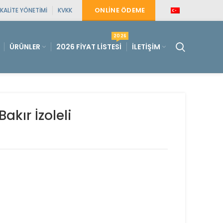
ONLINE ÖDEME
KALITE YÖNETIMI
KVKK
2026
ÜRÜNLER
2026 FIYAT LISTESI
İLETIŞIM
akır İzoleli