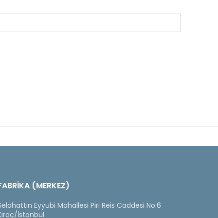
FABRİKA (MERKEZ)
Selahattin Eyyubi Mahallesi Piri Reis Caddesi No:6
Kıraç/İstanbul